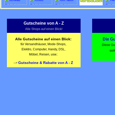
Gutscheine von A - Z
Alle Shops auf einen Blick!
Alle Gutscheine auf einen Blick:
Die G
für Versandhäuser, Mode-Shops,
Diese Gu
Elektro, Computer, Handy, DSL,
soll
Möbel, Reisen, usw.:
Gutscheine & Rabatte von A - Z
-->