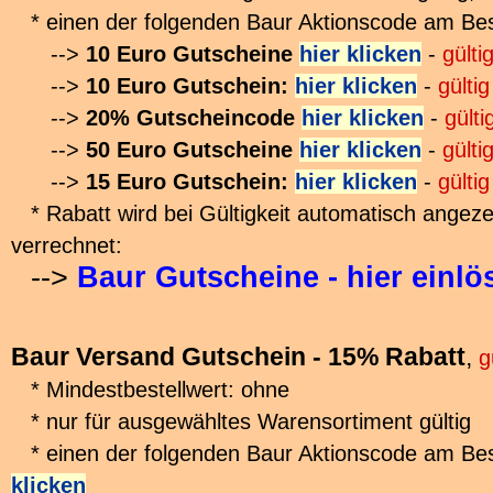
* einen der folgenden Baur Aktionscode am Bes
-->
10 Euro Gutscheine
hier klicken
-
gülti
-->
10 Euro Gutschein:
hier klicken
-
gülti
-->
20% Gutscheincode
hier klicken
-
gülti
-->
50 Euro Gutscheine
hier klicken
-
gülti
-->
15 Euro Gutschein:
hier klicken
-
gülti
* Rabatt wird bei Gültigkeit automatisch angez
verrechnet:
-->
Baur Gutscheine - hier einlö
Baur Versand Gutschein - 15% Rabatt
,
g
* Mindestbestellwert: ohne
* nur für ausgewähltes Warensortiment gültig
* einen der folgenden Baur Aktionscode am Bes
klicken