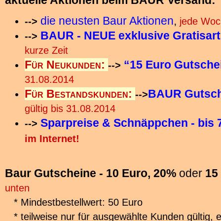
aktuelle Aktionen beim BAUR Versand:
die neusten Baur Aktionen
,
-->
jede Woc
BAUR - NEUE exklusive Gratisart
-->
kurze Zeit
Für Neukunden
:
“15 Euro Gutsche
-->
31.08.2014
Für Bestandskunden
:
BAUR Gutsche
-->
gültig bis 31.08.2014
Sparpreise & Schnäppchen - bis
-->
im Internet!
Baur Gutscheine - 10 Euro, 20%
oder
15
unten
* Mindestbestellwert: 50 Euro
* teilweise nur für ausgewählte Kunden gültig, e