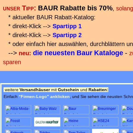
unser Tipp:
BAUR Rabatte bis 70%
,
solang
* aktueller BAUR Rabatt-Katalog:
* direkt-Klick -->
Spartipp 1
* direkt-Klick -->
Spartipp 2
* oder einfach hier auswählen, durchblättern un
-->
die neuesten Baur Kataloge
-
neu:
z
sparen
weitere
Versandhäuser
mit
Gutschein
und
Rabatten:
Einfach
“Firmen-Logo” anklicken
,
und Sie sehen die neusten Sch