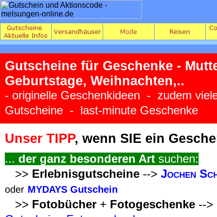
Gutscheine für Geschenke - Mutte
Geburtstage, Weihnachten,..
- originelle Geschenkideen - zudem viel
Gutscheine - last-minute Geschenke
Unser TIPP
, wenn SIE ein Gesche
...
der ganz besonderen Art
suchen:
>>
Erlebnisgutscheine
-->
Jochen Sch
oder
MYDAYS Gutschein
>>
Fotobücher
+
Fotogeschenke
-->