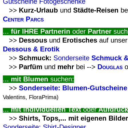
Gutscheine Fotogeschenke
>>
Kurz-Urlaub
und
Städte-Reisen
be
Center Parcs
...
für IHRE Partnerin
oder
Partner
such
>>
Dessous
und
Erotisches
auf unse
Dessous & Erotik
>>
Schmuck:
Sonderseite
Schmuck &
>>
Parfüm
und
mehr
bei -->
Douglas
o
...
mit Blumen
suchen:
>>
Sonderseite: Blumen-Gutscheine
Valentins, FloraPrima)
...
mit individuellen Text
oder
Aufdruc
>>
Shirts, Tops,... mit eigenen Bilde
Sonderseite: Shirt-Designer